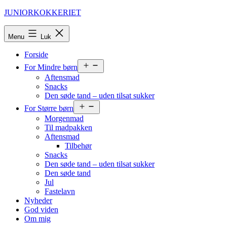
Fortsæt
JUNIORKOKKERIET
til
indhold
Menu
Luk
Forside
Åbn
For Mindre børn
menu
Aftensmad
Snacks
Den søde tand – uden tilsat sukker
Åbn
For Større børn
menu
Morgenmad
Til madpakken
Aftensmad
Tilbehør
Snacks
Den søde tand – uden tilsat sukker
Den søde tand
Jul
Fastelavn
Nyheder
God viden
Om mig