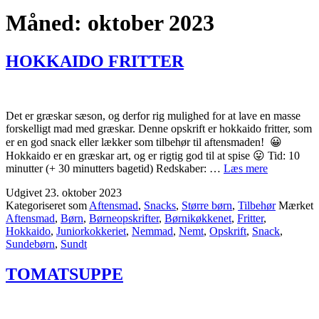
Måned:
oktober 2023
HOKKAIDO FRITTER
Det er græskar sæson, og derfor rig mulighed for at lave en masse
forskelligt mad med græskar. Denne opskrift er hokkaido fritter, som
er en god snack eller lækker som tilbehør til aftensmaden! 😀
Hokkaido er en græskar art, og er rigtig god til at spise 😛 Tid: 10
HOKKAI
minutter (+ 30 minutters bagetid) Redskaber: …
Læs mere
FRITTER
Udgivet
23. oktober 2023
Kategoriseret som
Aftensmad
,
Snacks
,
Større børn
,
Tilbehør
Mærket
Aftensmad
,
Børn
,
Børneopskrifter
,
Børnikøkkenet
,
Fritter
,
Hokkaido
,
Juniorkokkeriet
,
Nemmad
,
Nemt
,
Opskrift
,
Snack
,
Sundebørn
,
Sundt
TOMATSUPPE