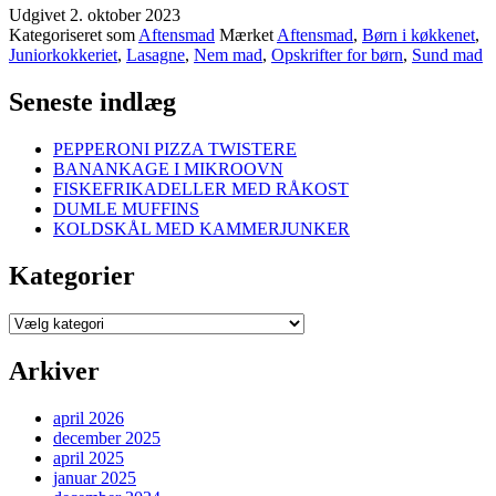
Udgivet
2. oktober 2023
LASAGNE
Kategoriseret som
Aftensmad
Mærket
Aftensmad
,
Børn i køkkenet
,
MED
Juniorkokkeriet
,
Lasagne
,
Nem mad
,
Opskrifter for børn
,
Sund mad
KYLLING
Seneste indlæg
PEPPERONI PIZZA TWISTERE
BANANKAGE I MIKROOVN
FISKEFRIKADELLER MED RÅKOST
DUMLE MUFFINS
KOLDSKÅL MED KAMMERJUNKER
Kategorier
Kategorier
Arkiver
april 2026
december 2025
april 2025
januar 2025