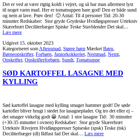
Det er ved at være rigtig koldt i vejret, og så har man allermest lyst
til noget varm mad. Her er tomatsuppen bare god! Den er både sund
og nem at lave. Prøv den! 🙂 Antal: Til 4 personer Tid: 20-30
minutter Redskaber: Stor gryde Grydeske Hvidløgspresser Urtekniv
Skærebræt Deciliterbæger Spiske Teske Stavblender Det skal…
TOMATSUPPE
Læs mere
Udgivet
15. oktober 2023
Kategoriseret som
Aftensmad
,
Større børn
Mærket
Børn
,
Børneopskrifter
,
Forbørn
,
Juniorkokkeriet
,
Nemmad
,
Nemt
,
Opskrifter
,
Opskrifterforbørn
,
Sundt
,
Tomatsuppe
SØD KARTOFFEL LASAGNE MED
KYLLING
Sød kartoffel lasagne med kylling smager hammer godt! De søde
kartofler bliver brugt i stedet for lasagneplader. Og tro det eller ej –
det smager virkelig godt 😀 Antal: 1 stor lasagne Tid: 30 minutter
(+30-35 minutter i ovnen) Redskaber: Stor gryde Skærebræt
Urtekniv Rivejern Hvidløgspresser Spiseske (spsk) Teske (tsk)
SØD
Deciliterbæger (dl) Ildfast fad Det skal…
Læs mere
KARTOFFEL