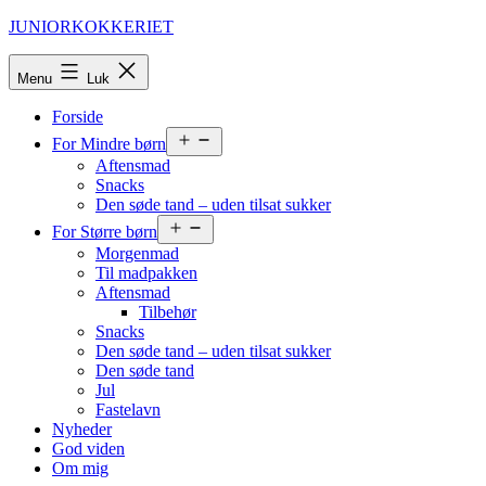
Fortsæt
JUNIORKOKKERIET
til
indhold
Menu
Luk
Forside
Åbn
For Mindre børn
menu
Aftensmad
Snacks
Den søde tand – uden tilsat sukker
Åbn
For Større børn
menu
Morgenmad
Til madpakken
Aftensmad
Tilbehør
Snacks
Den søde tand – uden tilsat sukker
Den søde tand
Jul
Fastelavn
Nyheder
God viden
Om mig