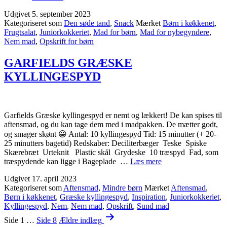
MED
Udgivet
5. september 2023
RÅCREME
Kategoriseret som
Den søde tand
,
Snack
Mærket
Børn i køkkenet
,
Frugtsalat
,
Juniorkokkeriet
,
Mad for børn
,
Mad for nybegyndere
,
Nem mad
,
Opskrift for børn
GARFIELDS GRÆSKE
KYLLINGESPYD
Garfields Græske kyllingespyd er nemt og lækkert! De kan spises til
aftensmad, og du kan tage dem med i madpakken. De mætter godt,
og smager skønt 😀 Antal: 10 kyllingespyd Tid: 15 minutter (+ 20-
25 minutters bagetid) Redskaber: Deciliterbæger Teske Spiske
Skærebræt Urteknit Plastic skål Grydeske 10 træspyd Fad, som
GARFIELDS
træspydende kan ligge i Bageplade …
Læs mere
GRÆSKE
Udgivet
17. april 2023
KYLLINGESPYD
Kategoriseret som
Aftensmad
,
Mindre børn
Mærket
Aftensmad
,
Børn i køkkenet
,
Græske kyllingespyd
,
Inspiration
,
Juniorkokkeriet
,
Kyllingespyd
,
Nem
,
Nem mad
,
Opskrift
,
Sund mad
Indlægsinddeling
Side 1
…
Side 8
Ældre
indlæg