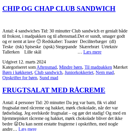
CHIP OG CHAP CLUB SANDWICH
Antal: 4 sandwiches Tid: 30 minutter Club sandwich er genialt både
til frokost, i madpakken og til aftensmad.Det er sundt, smager godt
og er nemt at lave 🙂 Redskaber: Toaster Deciliterbæger (dl)
Teske (tsk) Spiseske (spsk) Stegepande Skærebræt Urtekniv
CHIP
Tallerken Lille skål …
Læs mere
OG
Udgivet
12. marts 2024
CHAP
Kategoriseret som
Aftensmad
,
Mindre børn
,
Til madpakken
Mærket
CLUB
Børn i køkkenet
,
Club sandwich
,
Juniorkokkeriet
,
Nem mad
,
SANDWICH
Opskrifter for børn
,
Sund mad
FRUGTSALAT MED RÅCREME
Antal: 4 personer Tid: 20 minutter Da jeg var barn, fik vi altid
frugtsalat med råcreme og hakket, mørk chokolade, når der var
fødselsdag. Jeg eeelskede frugtsalat – og gør det stadig! Og med en
hjemmepisket råcreme og hakket, mørk chokolade bliver det ikke
bedre 😛Du kan nemt erstatte frugterne i opskriften, med nogle
FRUGTSALAT
andre…
Læs mere