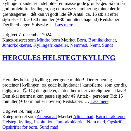
kyllinge frikadeller indeholder en masse gode grøntsager. Så du får
god protein fra kyllingen, og en masse vitaminer og mineraler fra
grøntsagerne – dét kan vi godt lide 😀 Antal: ca. 16 stk alt efter
størrelse Tid: 20-30 minutter (+30 minutters bagetid) Redskaber:
KYLLINGE
Deciliterbæger Spiseske …
Læs mere
FRIKADELLER
Udgivet
7. december 2024
Kategoriseret som
Mindre børn
Mærket
Børn
,
Børnikøkkenet
,
Juniorkokkeriet
,
Kyllingefrikadeller
,
Nemmad
,
Nemt
,
Sundt
HERCULES HELSTEGT KYLLING
Hercules helstegt kylling giver gode mulder! Der er nemlig
proteiner i kyllingen, og gode kulhydrater i kartoflerne, som gør dig
dejlig mæt 😛 Og det gode er, at den her ret er virkelig nem at lave!
Den skal nærmest kun passe sig selv 😀 Antal: 4 personer Tid: 15
HERCULE
minutter (+ 60 minutter i ovnen) Redskaber: …
Læs mere
HELSTEG
Udgivet
29. maj 2024
KYLLING
Kategoriseret som
Aftensmad
Mærket
Aftensmad
,
Børn i køkkenet
,
Helstegt kylling
,
Inspiration
,
Juniorkokkeriet
,
Nem mad
,
Opskrift
,
Opskrifter for børn
,
Sund mad