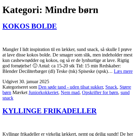
Kategori:
Mindre børn
KOKOS BOLDE
Mangler I lidt inspiration til en lækker, sund snack, så skulle I prøve
at lave disse kokos bolde. De smager som slik, men indeholder mest
kun cashewnødder og kokos, og så er de lynhurtige at lave. Rigtig
god fornøjelse! 🙂 Antal: ca 15-20 stk Tid: 15 min Redskaber:
K
Blender Deciliterbæger (dl) Teske (tsk) Spiseske (spsk)…
Læs mere
B
Udgivet
30. januar 2025
Kategoriseret som
Den søde tand - uden tilsat sukker
,
Snack
,
Større
børn
Mærket
Juniorkokkeriet
,
Nem mad
,
Opskrifter for børn
,
sund
snack
KYLLINGE FRIKADELLER
Kyllinge frikadeller er virkelig lækkert, nemt og dejlig sundt! De her