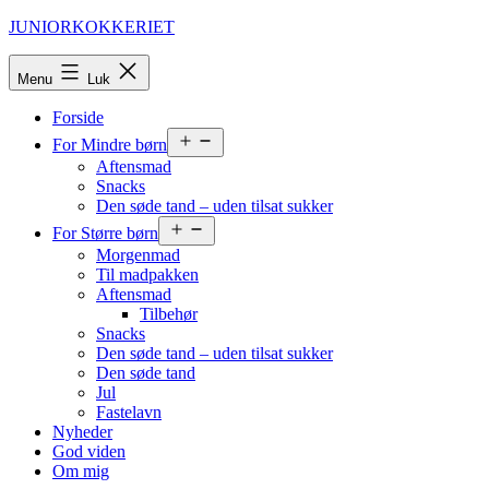
Fortsæt
JUNIORKOKKERIET
til
indhold
Menu
Luk
Forside
Åbn
For Mindre børn
menu
Aftensmad
Snacks
Den søde tand – uden tilsat sukker
Åbn
For Større børn
menu
Morgenmad
Til madpakken
Aftensmad
Tilbehør
Snacks
Den søde tand – uden tilsat sukker
Den søde tand
Jul
Fastelavn
Nyheder
God viden
Om mig