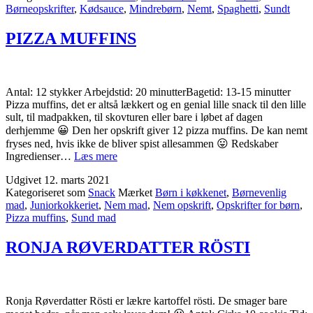
Børneopskrifter
,
Kødsauce
,
Mindrebørn
,
Nemt
,
Spaghetti
,
Sundt
PIZZA MUFFINS
Antal: 12 stykker Arbejdstid: 20 minutterBagetid: 13-15 minutter
Pizza muffins, det er altså lækkert og en genial lille snack til den lille
sult, til madpakken, til skovturen eller bare i løbet af dagen
derhjemme 😀 Den her opskrift giver 12 pizza muffins. De kan nemt
fryses ned, hvis ikke de bliver spist allesammen 😛 Redskaber
PIZZA
Ingredienser…
Læs mere
MUFFINS
Udgivet
12. marts 2021
Kategoriseret som
Snack
Mærket
Børn i køkkenet
,
Børnevenlig
mad
,
Juniorkokkeriet
,
Nem mad
,
Nem opskrift
,
Opskrifter for børn
,
Pizza muffins
,
Sund mad
RONJA RØVERDATTER RÖSTI
Ronja Røverdatter Rösti er lækre kartoffel rösti. De smager bare