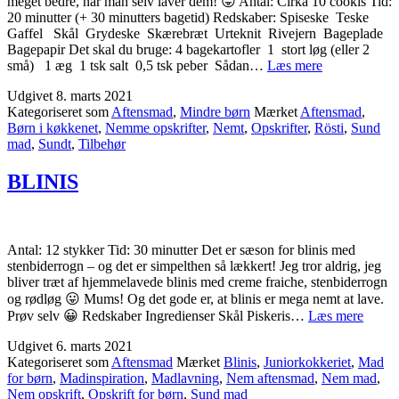
meget bedre, når man selv laver dem! 😛 Antal: Cirka 10 cookis Tid:
20 minutter (+ 30 minutters bagetid) Redskaber: Spiseske Teske
Gaffel Skål Grydeske Skærebræt Urteknit Rivejern Bageplade
Bagepapir Det skal du bruge: 4 bagekartofler 1 stort løg (eller 2
RONJA
små) 1 æg 1 tsk salt 0,5 tsk peber Sådan…
Læs mere
RØVERDAT
Udgivet
8. marts 2021
RÖSTI
Kategoriseret som
Aftensmad
,
Mindre børn
Mærket
Aftensmad
,
Børn i køkkenet
,
Nemme opskrifter
,
Nemt
,
Opskrifter
,
Rösti
,
Sund
mad
,
Sundt
,
Tilbehør
BLINIS
Antal: 12 stykker Tid: 30 minutter Det er sæson for blinis med
stenbiderrogn – og det er simpelthen så lækkert! Jeg tror aldrig, jeg
bliver træt af hjemmelavede blinis med creme fraiche, stenbiderrogn
og rødløg 😛 Mums! Og det gode er, at blinis er mega nemt at lave.
BLIN
Prøv selv 😀 Redskaber Ingredienser Skål Piskeris…
Læs mere
Udgivet
6. marts 2021
Kategoriseret som
Aftensmad
Mærket
Blinis
,
Juniorkokkeriet
,
Mad
for børn
,
Madinspiration
,
Madlavning
,
Nem aftensmad
,
Nem mad
,
Nem opskrift
,
Opskrift for børn
,
Sund mad