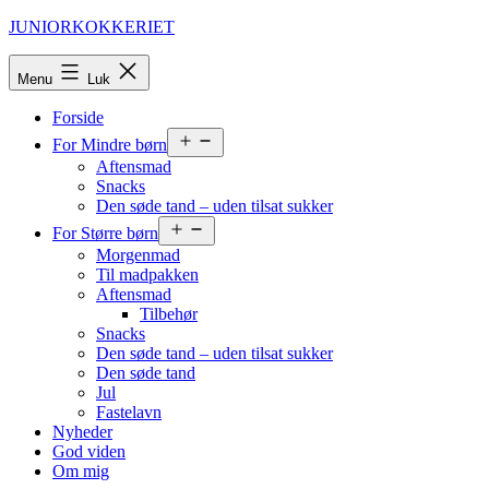
Fortsæt
JUNIORKOKKERIET
til
indhold
Menu
Luk
Forside
Åbn
For Mindre børn
menu
Aftensmad
Snacks
Den søde tand – uden tilsat sukker
Åbn
For Større børn
menu
Morgenmad
Til madpakken
Aftensmad
Tilbehør
Snacks
Den søde tand – uden tilsat sukker
Den søde tand
Jul
Fastelavn
Nyheder
God viden
Om mig