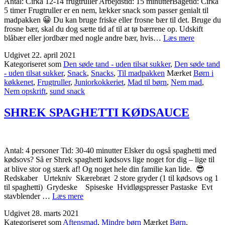
Antal: Cirka 12-14 frugtruller Arbejdstid: 15 minutterBagetid: Cirka
5 timer Frugtruller er en nem, lækker snack som passer genialt til
madpakken 😀 Du kan bruge friske eller frosne bær til det. Bruge du
frosne bær, skal du dog sætte tid af til at tø bærrene op. Udskift
JORDB
blåbær eller jordbær med nogle andre bær, hvis…
Læs mere
OG
Udgivet
22. april 2021
BLÅBÆ
Kategoriseret som
Den søde tand - uden tilsat sukker
,
Den søde tand
FRUGT
- uden tilsat sukker
,
Snack
,
Snacks
,
Til madpakken
Mærket
Børn i
køkkenet
,
Frugtruller
,
Juniorkokkeriet
,
Mad til børn
,
Nem mad
,
Nem opskrift
,
sund snack
SHREK SPAGHETTI KØDSAUCE
Antal: 4 personer Tid: 30-40 minutter Elsker du også spaghetti med
kødsovs? Så er Shrek spaghetti kødsovs lige noget for dig – lige til
at blive stor og stærk af! Og noget hele din familie kan lide. 😎
Redskaber Urtekniv Skærebræt 2 store gryder (1 til kødsovs og 1
til spaghetti) Grydeske Spiseske Hvidløgspresser Pastaske Evt
SHREK
stavblender …
Læs mere
SPAGHETTI
Udgivet
28. marts 2021
KØDSAUCE
Kategoriseret som
Aftensmad
,
Mindre børn
Mærket
Børn
,