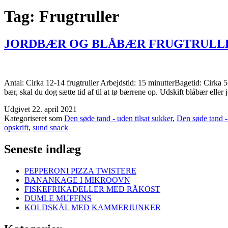
Tag:
Frugtruller
JORDBÆR OG BLÅBÆR FRUGTRULL
Antal: Cirka 12-14 frugtruller Arbejdstid: 15 minutterBagetid: Cirka 
bær, skal du dog sætte tid af til at tø bærrene op. Udskift blåbær el
Udgivet
22. april 2021
Kategoriseret som
Den søde tand - uden tilsat sukker
,
Den søde tand - 
opskrift
,
sund snack
Seneste indlæg
PEPPERONI PIZZA TWISTERE
BANANKAGE I MIKROOVN
FISKEFRIKADELLER MED RÅKOST
DUMLE MUFFINS
KOLDSKÅL MED KAMMERJUNKER