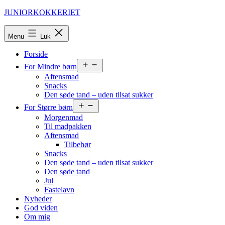
Fortsæt
JUNIORKOKKERIET
til
indhold
Menu
Luk
Forside
Åbn
For Mindre børn
menu
Aftensmad
Snacks
Den søde tand – uden tilsat sukker
Åbn
For Større børn
menu
Morgenmad
Til madpakken
Aftensmad
Tilbehør
Snacks
Den søde tand – uden tilsat sukker
Den søde tand
Jul
Fastelavn
Nyheder
God viden
Om mig