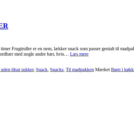
ER
5 timer Frugtruller er en nem, lækker snack som passer genialt til madp
JORDBÆR
ler jordbær med nogle andre bær, hvis…
Læs mere
OG
BLÅBÆR
uden tilsat sukker
,
Snack
,
Snacks
,
Til madpakken
Mærket
Børn i køkk
FRUGTRULLER