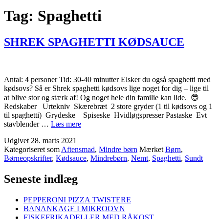
Tag:
Spaghetti
SHREK SPAGHETTI KØDSAUCE
Antal: 4 personer Tid: 30-40 minutter Elsker du også spaghetti med
kødsovs? Så er Shrek spaghetti kødsovs lige noget for dig – lige til
at blive stor og stærk af! Og noget hele din familie kan lide. 😎
Redskaber Urtekniv Skærebræt 2 store gryder (1 til kødsovs og 1
til spaghetti) Grydeske Spiseske Hvidløgspresser Pastaske Evt
SHREK
stavblender …
Læs mere
SPAGHETTI
Udgivet
28. marts 2021
KØDSAUCE
Kategoriseret som
Aftensmad
,
Mindre børn
Mærket
Børn
,
Børneopskrifter
,
Kødsauce
,
Mindrebørn
,
Nemt
,
Spaghetti
,
Sundt
Seneste indlæg
PEPPERONI PIZZA TWISTERE
BANANKAGE I MIKROOVN
FISKEFRIKADELLER MED RÅKOST