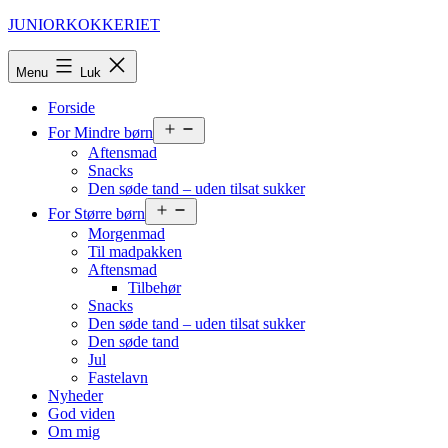
Fortsæt
JUNIORKOKKERIET
til
indhold
Menu
Luk
Forside
Åbn
For Mindre børn
menu
Aftensmad
Snacks
Den søde tand – uden tilsat sukker
Åbn
For Større børn
menu
Morgenmad
Til madpakken
Aftensmad
Tilbehør
Snacks
Den søde tand – uden tilsat sukker
Den søde tand
Jul
Fastelavn
Nyheder
God viden
Om mig