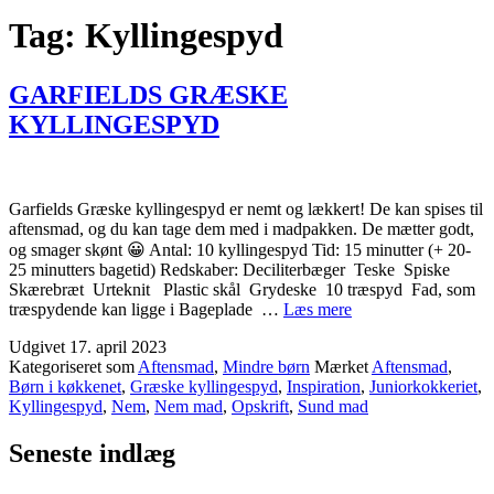
Tag:
Kyllingespyd
GARFIELDS GRÆSKE
KYLLINGESPYD
Garfields Græske kyllingespyd er nemt og lækkert! De kan spises til
aftensmad, og du kan tage dem med i madpakken. De mætter godt,
og smager skønt 😀 Antal: 10 kyllingespyd Tid: 15 minutter (+ 20-
25 minutters bagetid) Redskaber: Deciliterbæger Teske Spiske
Skærebræt Urteknit Plastic skål Grydeske 10 træspyd Fad, som
GARFIELDS
træspydende kan ligge i Bageplade …
Læs mere
GRÆSKE
Udgivet
17. april 2023
KYLLINGESPYD
Kategoriseret som
Aftensmad
,
Mindre børn
Mærket
Aftensmad
,
Børn i køkkenet
,
Græske kyllingespyd
,
Inspiration
,
Juniorkokkeriet
,
Kyllingespyd
,
Nem
,
Nem mad
,
Opskrift
,
Sund mad
Seneste indlæg