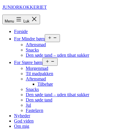
Fortsæt
JUNIORKOKKERIET
til
indhold
Menu
Luk
Forside
Åbn
For Mindre børn
menu
Aftensmad
Snacks
Den søde tand – uden tilsat sukker
Åbn
For Større børn
menu
Morgenmad
Til madpakken
Aftensmad
Tilbehør
Snacks
Den søde tand – uden tilsat sukker
Den søde tand
Jul
Fastelavn
Nyheder
God viden
Om mig