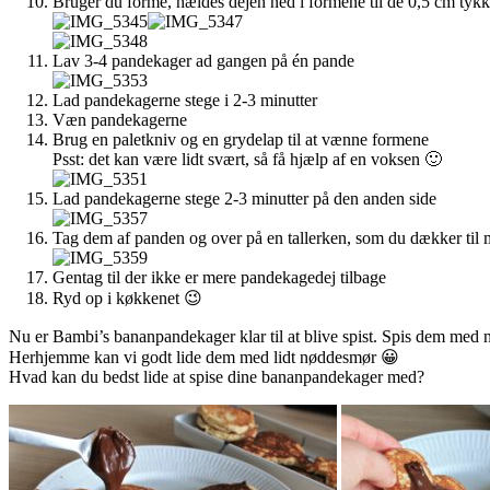
Bruger du forme, hældes dejen ned i formene til de 0,5 cm tyk
Lav 3-4 pandekager ad gangen på én pande
Lad pandekagerne stege i 2-3 minutter
Væn pandekagerne
Brug en paletkniv og en grydelap til at vænne formene
Psst: det kan være lidt svært, så få hjælp af en voksen 🙂
Lad pandekagerne stege 2-3 minutter på den anden side
Tag dem af panden og over på en tallerken, som du dækker til m
Gentag til der ikke er mere pandekagedej tilbage
Ryd op i køkkenet 😉
Nu er Bambi’s bananpandekager klar til at blive spist. Spis dem med n
Herhjemme kan vi godt lide dem med lidt nøddesmør 😀
Hvad kan du bedst lide at spise dine bananpandekager med?