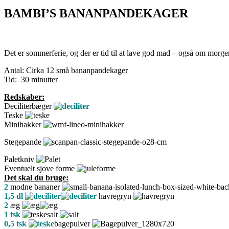
BAMBI’S BANANPANDEKAGER
Det er sommerferie, og der er tid til at lave god mad – også om mor
Antal: Cirka 12 små bananpandekager
Tid: 30 minutter
Redskaber:
Deciliterbæger
Teske
Minihakker
Stegepande
Paletkniv
Eventuelt sjove forme
Det skal du bruge:
2
modne bananer
1,5 dl
havregryn
2
æg
1 tsk
salt
0,5 tsk
bagepulver