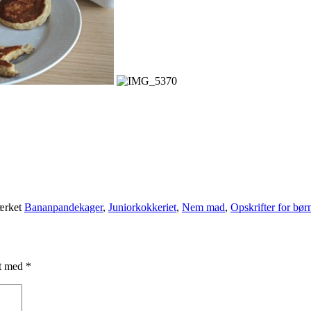
rket
Bananpandekager
,
Juniorkokkeriet
,
Nem mad
,
Opskrifter for bør
et med
*