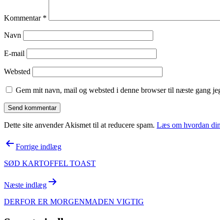
Kommentar
*
Navn
E-mail
Websted
Gem mit navn, mail og websted i denne browser til næste gang j
Dette site anvender Akismet til at reducere spam.
Læs om hvordan din
Indlægsnavigation
Forrige indlæg
SØD KARTOFFEL TOAST
Næste indlæg
DERFOR ER MORGENMADEN VIGTIG