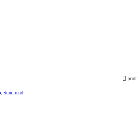
print
n
,
Sund mad