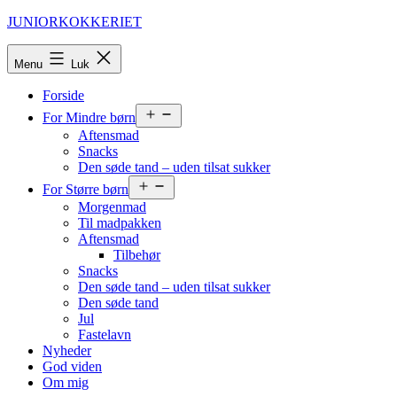
Fortsæt
JUNIORKOKKERIET
til
indhold
Menu
Luk
Forside
Åbn
For Mindre børn
menu
Aftensmad
Snacks
Den søde tand – uden tilsat sukker
Åbn
For Større børn
menu
Morgenmad
Til madpakken
Aftensmad
Tilbehør
Snacks
Den søde tand – uden tilsat sukker
Den søde tand
Jul
Fastelavn
Nyheder
God viden
Om mig