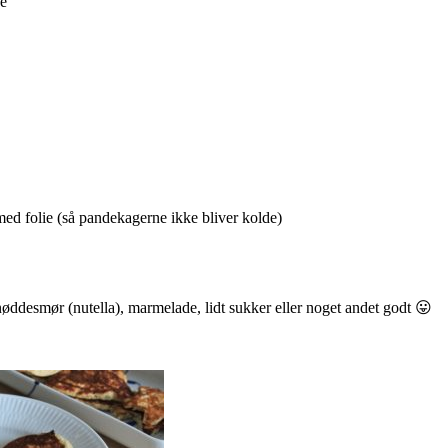
ke
ed folie (så pandekagerne ikke bliver kolde)
øddesmør (nutella), marmelade, lidt sukker eller noget andet godt 😛