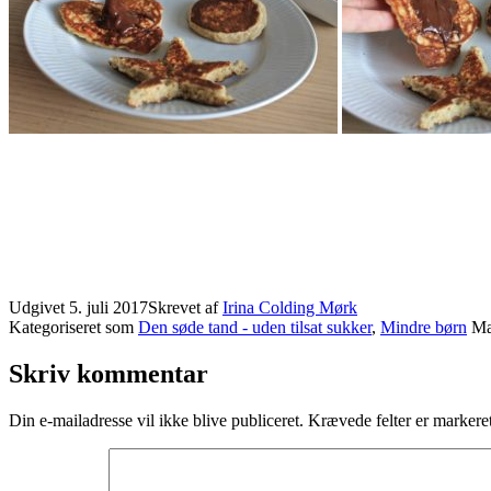
Udgivet
5. juli 2017
Skrevet af
Irina Colding Mørk
Kategoriseret som
Den søde tand - uden tilsat sukker
,
Mindre børn
Mæ
Skriv kommentar
Din e-mailadresse vil ikke blive publiceret.
Krævede felter er marker