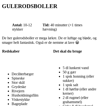
GULERODSBOLLER
Antal:
10-12
Tid:
40 minutter (+1 times
stykker
hævning)
De her gulerodsboller er mega lækre. De er luftige og bløde, og
smager helt fantastisk. Også er de nemme at lave 😀
Redskaber
Det skal du bruge
5 dl lunkent vand
50 g gær
Deciliterbæger
1 spsk honning (eller
Spiseske
sukker)
Stor skål
1 spsk salt
Grydeske
1 dl hørfrø (eller andre
Rivejern
kerner)
Husholdningsfilm
2 dl rugmel (eller
Viskestykke
grahamsmel)
Bageplade