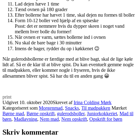
Lad dejen hæve 1 time
Tænd ovnen på 180 grader
Efter bollerne har hævet 1 time, skal dejen nu formes til boller
Form 10-12 boller ved hjælp af en spiseske
Pssst: det er nemmere hvis du dypper skeen i noget vand
mellem hver bolle du former!
Når ovnen er varm, sættes bollerne ind i ovnen
Nu skal de bare bage i 30 minutter
Imens de bager, rydder du op i køkkenet 😉
Når gulerodsbollerne er færdige med at blive bagt, skal de lige køle
lidt af. Så er de klar til at blive spist. Du kan eventuelt gemme nogle
til madpakken, eller kommer nogle i fryseren, hvis de ikke
allesammen bliver spist. Så har du til en anden gang 😀
print
Udgivet
10. oktober 2020
Skrevet af
Irina Colding Mørk
Kategoriseret som
Morgenmad
,
Snacks
,
Til madpakken
Mærket
Børne mad
,
Børne opskrift
,
gulerodsboller
,
Juniorkokkeriet
,
Mad til
børn
,
Madlavning
,
Nem mad
,
Nem opskrift
,
Opskrift for børn
Skriv kommentar