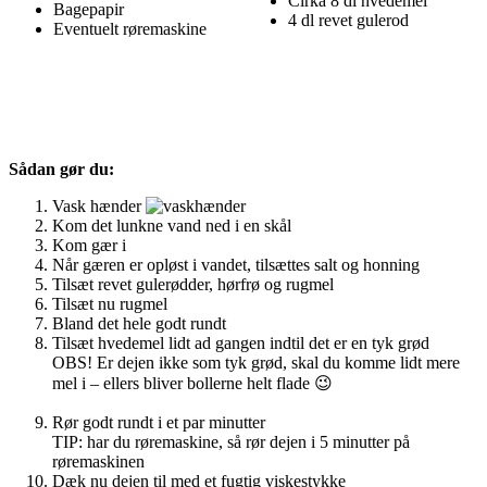
Cirka 8 dl hvedemel
Bagepapir
4 dl revet gulerod
Eventuelt røremaskine
Sådan gør du:
Vask hænder
Kom det lunkne vand ned i en skål
Kom gær i
Når gæren er opløst i vandet, tilsættes salt og honning
Tilsæt revet gulerødder, hørfrø og rugmel
Tilsæt nu rugmel
Bland det hele godt rundt
Tilsæt hvedemel lidt ad gangen indtil det er en tyk grød
OBS! Er dejen ikke som tyk grød, skal du komme lidt mere
mel i – ellers bliver bollerne helt flade 😉
Rør godt rundt i et par minutter
TIP: har du røremaskine, så rør dejen i 5 minutter på
røremaskinen
Dæk nu dejen til med et fugtig viskestykke