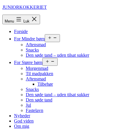
Fortsæt
JUNIORKOKKERIET
til
indhold
Menu
Luk
Forside
Åbn
For Mindre børn
menu
Aftensmad
Snacks
Den søde tand – uden tilsat sukker
Åbn
For Større børn
menu
Morgenmad
Til madpakken
Aftensmad
Tilbehør
Snacks
Den søde tand – uden tilsat sukker
Den søde tand
Jul
Fastelavn
Nyheder
God viden
Om mig