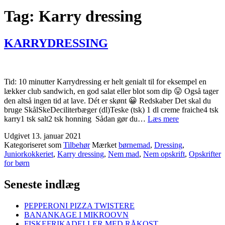
Tag:
Karry dressing
KARRYDRESSING
Tid: 10 minutter Karrydressing er helt genialt til for eksempel en
lækker club sandwich, en god salat eller blot som dip 😛 Også tager
den altså ingen tid at lave. Dét er skønt 😀 Redskaber Det skal du
bruge SkålSkeDeciliterbæger (dl)Teske (tsk) 1 dl creme fraiche4 tsk
KARRYDRE
karry1 tsk salt2 tsk honning Sådan gør du…
Læs mere
Udgivet
13. januar 2021
Kategoriseret som
Tilbehør
Mærket
børnemad
,
Dressing
,
Juniorkokkeriet
,
Karry dressing
,
Nem mad
,
Nem opskrift
,
Opskrifter
for børn
Seneste indlæg
PEPPERONI PIZZA TWISTERE
BANANKAGE I MIKROOVN
FISKEFRIKADELLER MED RÅKOST