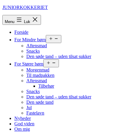
Fortsæt
JUNIORKOKKERIET
til
indhold
Menu
Luk
Forside
Åbn
For Mindre børn
menu
Aftensmad
Snacks
Den søde tand – uden tilsat sukker
Åbn
For Større børn
menu
Morgenmad
Til madpakken
Aftensmad
Tilbehør
Snacks
Den søde tand – uden tilsat sukker
Den søde tand
Jul
Fastelavn
Nyheder
God viden
Om mig