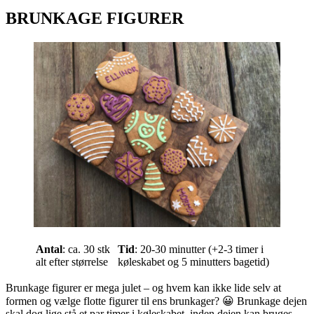
BRUNKAGE FIGURER
Antal
: ca. 30 stk
Tid
: 20-30 minutter (+2-3 timer i
alt efter størrelse
køleskabet og 5 minutters bagetid)
Brunkage figurer er mega julet – og hvem kan ikke lide selv at
formen og vælge flotte figurer til ens brunkager? 😀 Brunkage dejen
skal dog lige stå et par timer i køleskabet, inden dejen kan bruges.