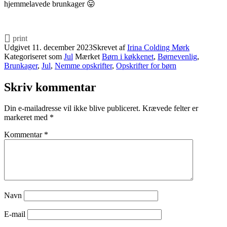
hjemmelavede brunkager 😛
print
Udgivet
11. december 2023
Skrevet af
Irina Colding Mørk
Kategoriseret som
Jul
Mærket
Børn i køkkenet
,
Børnevenlig
,
Brunkager
,
Jul
,
Nemme opskrifter
,
Opskrifter for børn
Skriv kommentar
Din e-mailadresse vil ikke blive publiceret.
Krævede felter er
markeret med
*
Kommentar
*
Navn
E-mail