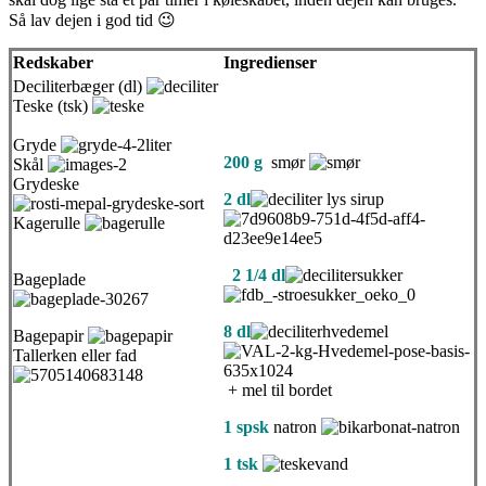
Så lav dejen i god tid 😉
Redskaber
Ingredienser
Deciliterbæger (dl)
Teske (tsk)
Gryde
200 g
smør
Skål
Grydeske
2 dl
lys sirup
Kagerulle
2 1/4 dl
sukker
Bageplade
8 dl
hvedemel
Bagepapir
Tallerken eller fad
+ mel til bordet
1 spsk
natron
1 tsk
vand