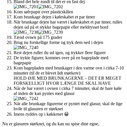
Bland det hele rundt til det er en fast dej
Kom sølvpapir over plasticskålen
Kom brunkage dejen i køleskabet et par timer
Når brunkage dejen har været i køleskabet et par timer, rulles
dejen ud på et stykke bagepapir eller meldrysset bord
Tænd ovnen på 175 grader
Brug nu forskellige forme og tryk dem ned i dejen
Rest dejen ruller du ud igen, og trykker flere figurer
De trykte figurer, kommes over på en bageplade med
bagepapir
Kom bagepladen med brunkager i den varme ovn i cirka 7-10
minutter (til de er blevet lidt mørkere)
HOLD ØJE MED BRUNKAGERNE – DET ER MEGET
FORSKELLIGT HVOR LÆNGE DE SKAL HAVE
Når de har været i ovnen i cirka 7 minutter, skal de bare køle
af inden de kan pyntes med glasur
Når alle brunkage figurerne er pyntet med glasur, skal de lige
hvile til glasuren er størknet
Imens ryddes op i køkkenet 😀
Nu er glasuren størknet, og du kan nu spise dine egne,