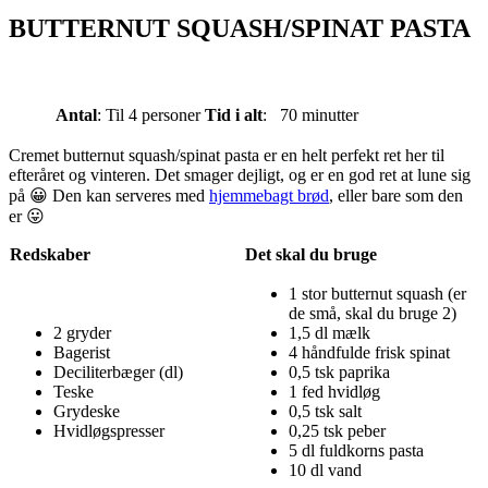
BUTTERNUT SQUASH/SPINAT PASTA
Antal
: Til 4 personer
Tid
i alt
: 70 minutter
Cremet butternut squash/spinat pasta er en helt perfekt ret her til
efteråret og vinteren. Det smager dejligt, og er en god ret at lune sig
på 😀 Den kan serveres med
hjemmebagt brød
, eller bare som den
er 😛
Redskaber
Det skal du bruge
1 stor butternut squash (er
de små, skal du bruge 2)
2 gryder
1,5 dl mælk
Bagerist
4 håndfulde frisk spinat
Deciliterbæger (dl)
0,5 tsk paprika
Teske
1 fed hvidløg
Grydeske
0,5 tsk salt
Hvidløgspresser
0,25 tsk peber
5 dl fuldkorns pasta
10 dl vand