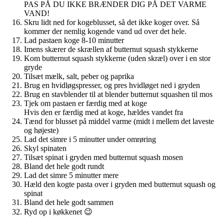
PAS PÅ DU IKKE BRÆNDER DIG PÅ DET VARME
VAND!
Skru lidt ned for kogeblusset, så det ikke koger over. Så
kommer der nemlig kogende vand ud over det hele.
Lad pastaen koge 8-10 minutter
Imens skærer de skrællen af butternut squash stykkerne
Kom butternut squash stykkerne (uden skræl) over i en stor
gryde
Tilsæt mælk, salt, peber og paprika
Brug en hvidløgspresser, og pres hvidløget ned i gryden
Brug en stavblender til at blender butternut squashen til mos
Tjek om pastaen er færdig med at koge
Hvis den er færdig med at koge, hældes vandet fra
Tænd for blusset på middel varme (midt i mellem det laveste
og højeste)
Lad det simre i 5 minutter under omrøring
Skyl spinaten
Tilsæt spinat i gryden med butternut squash mosen
Bland det hele godt rundt
Lad det simre 5 minutter mere
Hæld den kogte pasta over i gryden med butternut squash og
spinat
Bland det hele godt sammen
Ryd op i køkkenet 😉