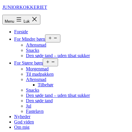
Fortsæt
JUNIORKOKKERIET
til
indhold
Menu
Luk
Forside
Åbn
For Mindre børn
menu
Aftensmad
Snacks
Den søde tand – uden tilsat sukker
Åbn
For Større børn
menu
Morgenmad
Til madpakken
Aftensmad
Tilbehør
Snacks
Den søde tand – uden tilsat sukker
Den søde tand
Jul
Fastelavn
Nyheder
God viden
Om mig