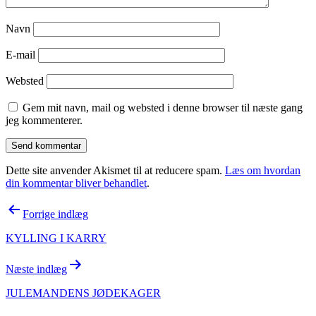
Navn
E-mail
Websted
Gem mit navn, mail og websted i denne browser til næste gang
jeg kommenterer.
Dette site anvender Akismet til at reducere spam.
Læs om hvordan
din kommentar bliver behandlet
.
Indlægsnavigation
Forrige indlæg
KYLLING I KARRY
Næste indlæg
JULEMANDENS JØDEKAGER