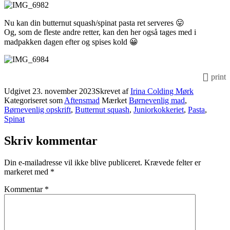
Nu kan din butternut squash/spinat pasta ret serveres 😛
Og, som de fleste andre retter, kan den her også tages med i
madpakken dagen efter og spises kold 😀
print
Udgivet
23. november 2023
Skrevet af
Irina Colding Mørk
Kategoriseret som
Aftensmad
Mærket
Børnevenlig mad
,
Børnevenlig opskrift
,
Butternut squash
,
Juniorkokkeriet
,
Pasta
,
Spinat
Skriv kommentar
Din e-mailadresse vil ikke blive publiceret.
Krævede felter er
markeret med
*
Kommentar
*