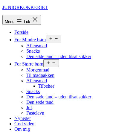
Fortsæt
JUNIORKOKKERIET
til
indhold
Menu
Luk
Forside
Åbn
For Mindre børn
menu
Aftensmad
Snacks
Den søde tand – uden tilsat sukker
Åbn
For Større børn
menu
Morgenmad
Til madpakken
Aftensmad
Tilbehør
Snacks
Den søde tand – uden tilsat sukker
Den søde tand
Jul
Fastelavn
Nyheder
God viden
Om mig