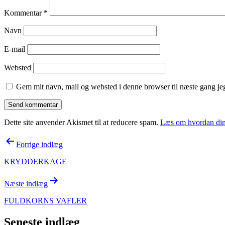
Kommentar
*
Navn
E-mail
Websted
Gem mit navn, mail og websted i denne browser til næste gang j
Dette site anvender Akismet til at reducere spam.
Læs om hvordan din
Indlægsnavigation
Forrige indlæg
KRYDDERKAGE
Næste indlæg
FULDKORNS VAFLER
Seneste indlæg