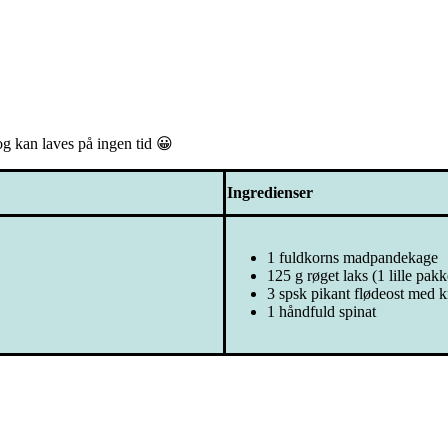
og kan laves på ingen tid 😀
Ingredienser
1 fuldkorns madpandekage
125 g røget laks (1 lille pakk
3 spsk pikant flødeost med k
1 håndfuld spinat