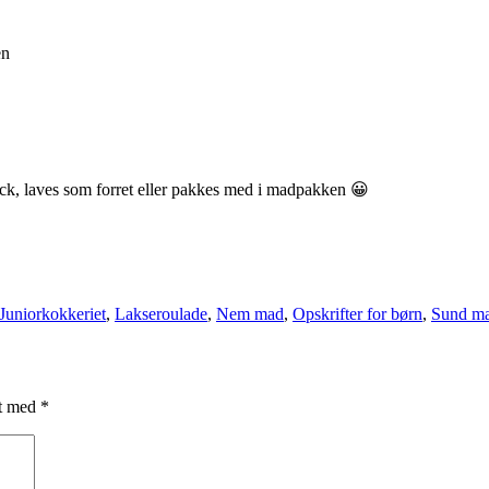
en
ck, laves som forret eller pakkes med i madpakken 😀
Juniorkokkeriet
,
Lakseroulade
,
Nem mad
,
Opskrifter for børn
,
Sund m
et med
*