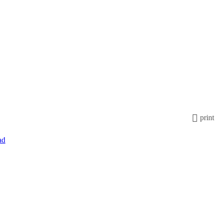
print
ad