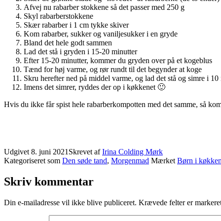
Afvej nu rabarber stokkene så det passer med 250 g
Skyl rabarberstokkene
Skær rabarber i 1 cm tykke skiver
Kom rabarber, sukker og vaniljesukker i en gryde
Bland det hele godt sammen
Lad det stå i gryden i 15-20 minutter
Efter 15-20 minutter, kommer du gryden over på et kogeblus
Tænd for høj varme, og rør rundt til det begynder at koge
Skru herefter ned på middel varme, og lad det stå og simre i 10 m
Imens det simrer, ryddes der op i køkkenet 🙂
Hvis du ikke får spist hele rabarberkompotten med det samme, så kom 
Udgivet
8. juni 2021
Skrevet af
Irina Colding Mørk
Kategoriseret som
Den søde tand
,
Morgenmad
Mærket
Børn i køkken
Skriv kommentar
Din e-mailadresse vil ikke blive publiceret.
Krævede felter er marker