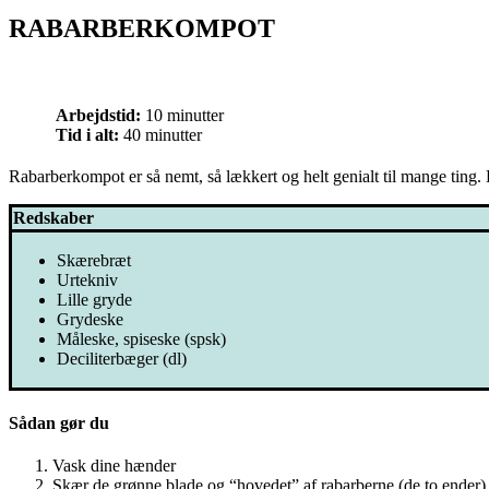
RABARBERKOMPOT
Arbejdstid:
10 minutter
Tid i alt:
40 minutter
Rabarberkompot er så nemt, så lækkert og helt genialt til mange tin
Redskaber
Skærebræt
Urtekniv
Lille gryde
Grydeske
Måleske, spiseske (spsk)
Deciliterbæger (dl)
Sådan gør du
Vask dine hænder
Skær de grønne blade og “hovedet” af rabarberne (de to ender