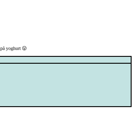
npå yoghurt 😛