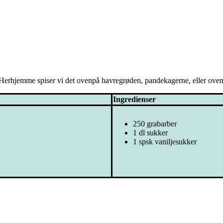
g. Herhjemme spiser vi det ovenpå havregrøden, pandekagerne, eller ove
Ingredienser
250 grabarber
1 dl sukker
1 spsk vaniljesukker
)