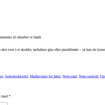
inutter til rabarber er blødt
den over i et skoldet, tætlukket glas eller plastikbøtte – så kan du k
et
,
Juniorkokkeriet
,
Madlavning for børn
,
Nem mad
,
Nem opskrift
,
Ops
et med
*