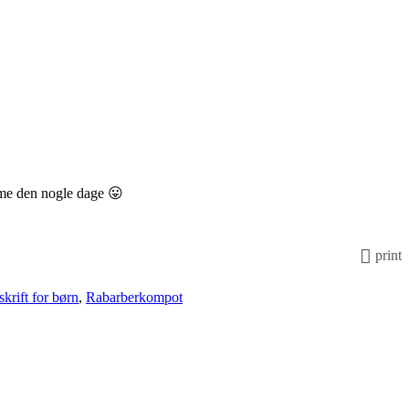
omme den nogle dage 😛
print
krift for børn
,
Rabarberkompot