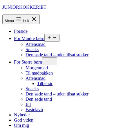
Fortsæt
JUNIORKOKKERIET
til
indhold
Menu
Luk
Forside
Åbn
For Mindre børn
menu
Aftensmad
Snacks
Den søde tand – uden tilsat sukker
Åbn
For Større børn
menu
Morgenmad
Til madpakken
Aftensmad
Tilbehør
Snacks
Den søde tand – uden tilsat sukker
Den søde tand
Jul
Fastelavn
Nyheder
God viden
Om mig