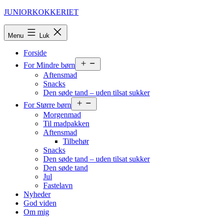
Fortsæt
JUNIORKOKKERIET
til
indhold
Menu
Luk
Forside
Åbn
For Mindre børn
menu
Aftensmad
Snacks
Den søde tand – uden tilsat sukker
Åbn
For Større børn
menu
Morgenmad
Til madpakken
Aftensmad
Tilbehør
Snacks
Den søde tand – uden tilsat sukker
Den søde tand
Jul
Fastelavn
Nyheder
God viden
Om mig