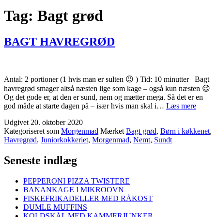
Tag:
Bagt grød
BAGT HAVREGRØD
Antal: 2 portioner (1 hvis man er sulten 😉 ) Tid: 10 minutter Bagt
havregrød smager altså næsten lige som kage – også kun næsten 😉
Og det gode er, at den er sund, nem og mætter mega. Så det er en
BAG
god måde at starte dagen på – især hvis man skal i…
Læs mere
HAV
Udgivet
20. oktober 2020
Kategoriseret som
Morgenmad
Mærket
Bagt grød
,
Børn i køkkenet
,
Havregrød
,
Juniorkokkeriet
,
Morgenmad
,
Nemt
,
Sundt
Seneste indlæg
PEPPERONI PIZZA TWISTERE
BANANKAGE I MIKROOVN
FISKEFRIKADELLER MED RÅKOST
DUMLE MUFFINS
KOLDSKÅL MED KAMMERJUNKER