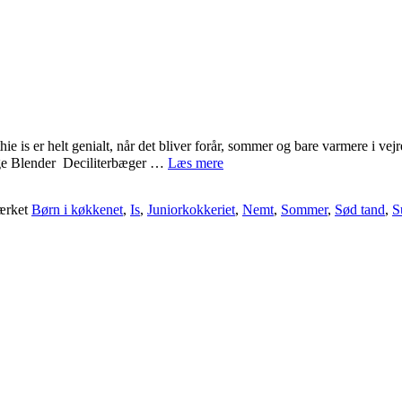
ie is er helt genialt, når det bliver forår, sommer og bare varmere i vej
SMOOTHIE
ruge Blender Deciliterbæger …
Læs mere
IS
rket
Børn i køkkenet
,
Is
,
Juniorkokkeriet
,
Nemt
,
Sommer
,
Sød tand
,
S