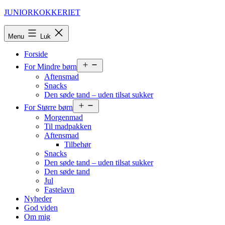
Fortsæt
JUNIORKOKKERIET
til
indhold
Menu
Luk
Forside
Åbn
For Mindre børn
menu
Aftensmad
Snacks
Den søde tand – uden tilsat sukker
Åbn
For Større børn
menu
Morgenmad
Til madpakken
Aftensmad
Tilbehør
Snacks
Den søde tand – uden tilsat sukker
Den søde tand
Jul
Fastelavn
Nyheder
God viden
Om mig