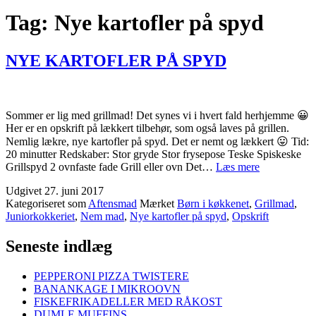
Tag:
Nye kartofler på spyd
NYE KARTOFLER PÅ SPYD
Sommer er lig med grillmad! Det synes vi i hvert fald herhjemme 😀
Her er en opskrift på lækkert tilbehør, som også laves på grillen.
Nemlig lækre, nye kartofler på spyd. Det er nemt og lækkert 😛 Tid:
20 minutter Redskaber: Stor gryde Stor frysepose Teske Spiskeske
NYE
Grillspyd 2 ovnfaste fade Grill eller ovn Det…
Læs mere
KARTOFL
Udgivet
27. juni 2017
PÅ
Kategoriseret som
Aftensmad
Mærket
Børn i køkkenet
,
Grillmad
,
SPYD
Juniorkokkeriet
,
Nem mad
,
Nye kartofler på spyd
,
Opskrift
Seneste indlæg
PEPPERONI PIZZA TWISTERE
BANANKAGE I MIKROOVN
FISKEFRIKADELLER MED RÅKOST
DUMLE MUFFINS