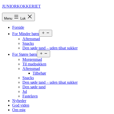
Fortsæt
JUNIORKOKKERIET
til
indhold
Menu
Luk
Forside
Åbn
For Mindre børn
menu
Aftensmad
Snacks
Den søde tand – uden tilsat sukker
Åbn
For Større børn
menu
Morgenmad
Til madpakken
Aftensmad
Tilbehør
Snacks
Den søde tand – uden tilsat sukker
Den søde tand
Jul
Fastelavn
Nyheder
God viden
Om mig