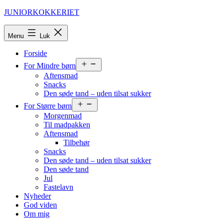
Fortsæt
JUNIORKOKKERIET
til
indhold
Menu
Luk
Forside
Åbn
For Mindre børn
menu
Aftensmad
Snacks
Den søde tand – uden tilsat sukker
Åbn
For Større børn
menu
Morgenmad
Til madpakken
Aftensmad
Tilbehør
Snacks
Den søde tand – uden tilsat sukker
Den søde tand
Jul
Fastelavn
Nyheder
God viden
Om mig