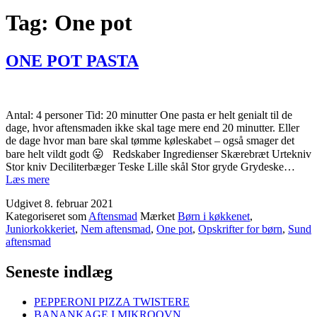
Tag:
One pot
ONE POT PASTA
Antal: 4 personer Tid: 20 minutter One pasta er helt genialt til de
dage, hvor aftensmaden ikke skal tage mere end 20 minutter. Eller
de dage hvor man bare skal tømme køleskabet – også smager det
bare helt vildt godt 😛 Redskaber Ingredienser Skærebræt Urtekniv
Stor kniv Deciliterbæger Teske Lille skål Stor gryde Grydeske…
ONE
Læs mere
POT
Udgivet
8. februar 2021
PASTA
Kategoriseret som
Aftensmad
Mærket
Børn i køkkenet
,
Juniorkokkeriet
,
Nem aftensmad
,
One pot
,
Opskrifter for børn
,
Sund
aftensmad
Seneste indlæg
PEPPERONI PIZZA TWISTERE
BANANKAGE I MIKROOVN