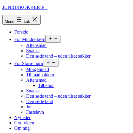
Fortsæt
JUNIORKOKKERIET
til
indhold
Menu
Luk
Forside
Åbn
For Mindre børn
menu
Aftensmad
Snacks
Den søde tand – uden tilsat sukker
Åbn
For Større børn
menu
Morgenmad
Til madpakken
Aftensmad
Tilbehør
Snacks
Den søde tand – uden tilsat sukker
Den søde tand
Jul
Fastelavn
Nyheder
God viden
Om mig