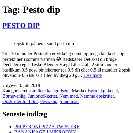
Tag:
Pesto dip
PESTO DIP
Opskrift på nem, sund pesto dip
Tid: 10 minutter Pesto dip er virkelig nemt, og mega lækkert – og
perfekt her i sommervarmen 😀 Redskaber Det skal du bruge
Deciliterbæger Teske Blender Vægt Lille skål 2 store bunter
basilikum 0,5 pose pinjekerner (ca 0,5 dl) eller 0,5 dl mandler 2 spsk
PESTO
olivenolie 0,5 tsk salt 1 fed hvidløg 20 g…
Læs mere
DIP
Udgivet
3. juli 2018
Kategoriseret som
Ikke kategoriseret
Mærket
Børn i køkkenet
,
Børnevenlig
,
Juniorkokkeriet
,
Nem mad
,
Nemme opskrifter
,
Opskrifter for børn
,
Pesto dip
,
Sund mad
Seneste indlæg
PEPPERONI PIZZA TWISTERE
BANANKAGE I MIKROOVN