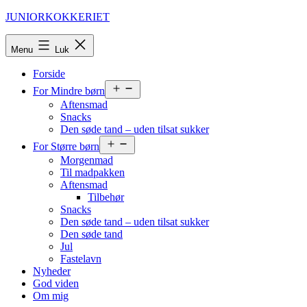
Fortsæt
JUNIORKOKKERIET
til
indhold
Menu
Luk
Forside
Åbn
For Mindre børn
menu
Aftensmad
Snacks
Den søde tand – uden tilsat sukker
Åbn
For Større børn
menu
Morgenmad
Til madpakken
Aftensmad
Tilbehør
Snacks
Den søde tand – uden tilsat sukker
Den søde tand
Jul
Fastelavn
Nyheder
God viden
Om mig