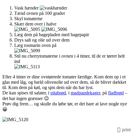
Vask hænder
Tænd ovnen på 100 grader
Skyl tomaterne
Skær dem over i halve
Læg dem på bagepladen med bagepapir
Drys salt og olie ud over dem
Læg rosmarin oven på
Stil nu cherrytomaterne i ovnen i 4 timer, til de er tørret helt
ind
Efter 4 timer er dine ovntørrede tomater færdige. Kom dem op i et
glas med låg, og hæld olivenolie ud over dem, så de bliver dækket
til. Kom dem på køl, og spis dem når du har lyst.
De kan spises til salater, i
pitabrød
, i
madpandekager
, på
fladbrød
–
det har ingen grænser 😉
Prøv dig frem… og skulle du løbe tør, er det bare at lave nogle nye
😀
print