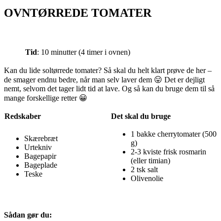
OVNTØRREDE TOMATER
Tid
: 10 minutter (4 timer i ovnen)
Kan du lide soltørrede tomater? Så skal du helt klart prøve de her –
de smager endnu bedre, når man selv laver dem 😛 Det er dejligt
nemt, selvom det tager lidt tid at lave. Og så kan du bruge dem til så
mange forskellige retter 😀
Redskaber
Det skal du bruge
1 bakke cherrytomater (500
Skærebræt
g)
Urtekniv
2-3 kviste frisk rosmarin
Bagepapir
(eller timian)
Bageplade
2 tsk salt
Teske
Olivenolie
Sådan gør du: