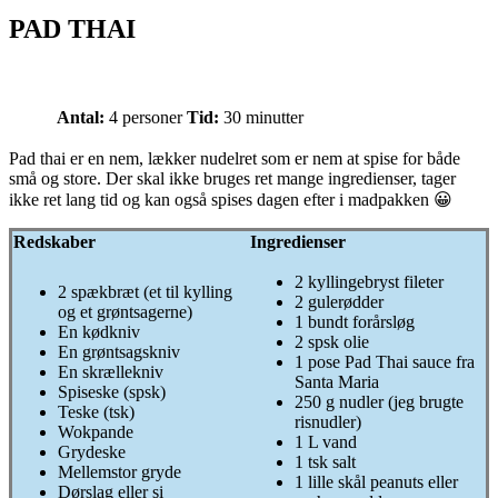
PAD THAI
Antal:
4 personer
Tid:
30 minutter
Pad thai er en nem, lækker nudelret som er nem at spise for både
små og store. Der skal ikke bruges ret mange ingredienser, tager
ikke ret lang tid og kan også spises dagen efter i madpakken 😀
Redskaber
Ingredienser
2 kyllingebryst fileter
2 spækbræt (et til kylling
2 gulerødder
og et grøntsagerne)
1 bundt forårsløg
En kødkniv
2 spsk olie
En grøntsagskniv
1 pose Pad Thai sauce fra
En skrællekniv
Santa Maria
Spiseske (spsk)
250 g nudler (jeg brugte
Teske (tsk)
risnudler)
Wokpande
1 L vand
Grydeske
1 tsk salt
Mellemstor gryde
1 lille skål peanuts eller
Dørslag eller si