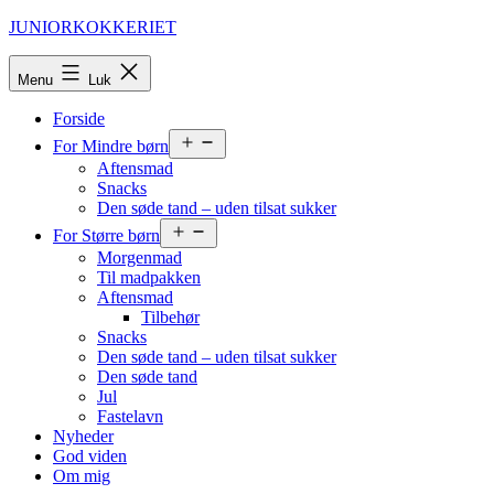
Fortsæt
JUNIORKOKKERIET
til
indhold
Menu
Luk
Forside
Åbn
For Mindre børn
menu
Aftensmad
Snacks
Den søde tand – uden tilsat sukker
Åbn
For Større børn
menu
Morgenmad
Til madpakken
Aftensmad
Tilbehør
Snacks
Den søde tand – uden tilsat sukker
Den søde tand
Jul
Fastelavn
Nyheder
God viden
Om mig