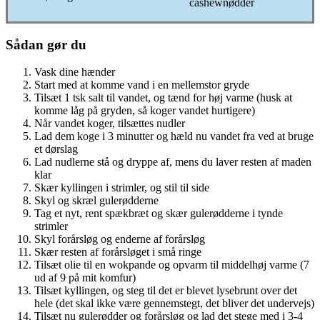
cashewnødder
Sådan gør du
Vask dine hænder
Start med at komme vand i en mellemstor gryde
Tilsæt 1 tsk salt til vandet, og tænd for høj varme (husk at
komme låg på gryden, så koger vandet hurtigere)
Når vandet koger, tilsættes nudler
Lad dem koge i 3 minutter og hæld nu vandet fra ved at bruge
et dørslag
Lad nudlerne stå og dryppe af, mens du laver resten af maden
klar
Skær kyllingen i strimler, og stil til side
Skyl og skræl gulerødderne
Tag et nyt, rent spækbræt og skær gulerødderne i tynde
strimler
Skyl forårsløg og enderne af forårsløg
Skær resten af forårsløget i små ringe
Tilsæt olie til en wokpande og opvarm til middelhøj varme (7
ud af 9 på mit komfur)
Tilsæt kyllingen, og steg til det er blevet lysebrunt over det
hele (det skal ikke være gennemstegt, det bliver det undervejs)
Tilsæt nu gulerødder og forårsløg og lad det stege med i 3-4