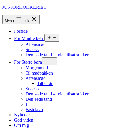
Fortsæt
JUNIORKOKKERIET
til
indhold
Menu
Luk
Forside
Åbn
For Mindre børn
menu
Aftensmad
Snacks
Den søde tand – uden tilsat sukker
Åbn
For Større børn
menu
Morgenmad
Til madpakken
Aftensmad
Tilbehør
Snacks
Den søde tand – uden tilsat sukker
Den søde tand
Jul
Fastelavn
Nyheder
God viden
Om mig