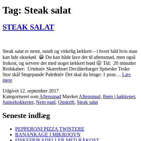
Tag:
Steak salat
STEAK SALAT
Steak salat er nemt, sundt og virkelig lækkert – i hvert fald hvis man
kan lide oksekød 😀 Du kan både lave det til aftensmad, men også
frokost, og servere det med noget lækkert brød 😛 Tid: 20 minutter
Redskaber: Urtekniv Skærebræt Deciliterbæger Spiseske Teske
Stor skål Stegepande Paletkniv Det skal du bruge: 1 pose…
Læs
STEAK
mere
SALAT
Udgivet
12. september 2017
Kategoriseret som
Aftensmad
Mærket
Aftensmad
,
Børn i køkkenet
,
Juniorkokkeriet
,
Nem mad
,
Opskrift
,
Steak salat
Seneste indlæg
PEPPERONI PIZZA TWISTERE
BANANKAGE I MIKROOVN
FISKEFRIKADELLER MED RÅKOST