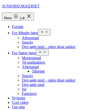
Fortsæt
JUNIORKOKKERIET
til
indhold
Menu
Luk
Forside
Åbn
For Mindre børn
menu
Aftensmad
Snacks
Den søde tand – uden tilsat sukker
Åbn
For Større børn
menu
Morgenmad
Til madpakken
Aftensmad
Tilbehør
Snacks
Den søde tand – uden tilsat sukker
Den søde tand
Jul
Fastelavn
Nyheder
God viden
Om mig