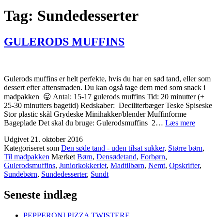
Tag:
Sundedesserter
GULERODS MUFFINS
Gulerods muffins er helt perfekte, hvis du har en sød tand, eller som
dessert efter aftensmaden. Du kan også tage dem med som snack i
madpakken 😛 Antal: 15-17 gulerods muffins Tid: 20 minutter (+
25-30 minutters bagetid) Redskaber: Deciliterbæger Teske Spiseske
Stor plastic skål Grydeske Minihakker/blender Muffinforme
GULE
Bageplade Det skal du bruge: Gulerodsmuffins 2…
Læs mere
MUFF
Udgivet
21. oktober 2016
Kategoriseret som
Den søde tand - uden tilsat sukker
,
Større børn
,
Til madpakken
Mærket
Børn
,
Densødetand
,
Forbørn
,
Gulerodsmuffins
,
Juniorkokkeriet
,
Madtilbørn
,
Nemt
,
Opskrifter
,
Sundebørn
,
Sundedesserter
,
Sundt
Seneste indlæg
PEPPERONI PIZZA TWISTERE