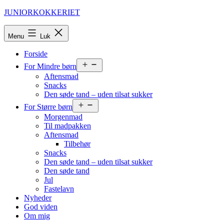
Fortsæt
JUNIORKOKKERIET
til
indhold
Menu
Luk
Forside
Åbn
For Mindre børn
menu
Aftensmad
Snacks
Den søde tand – uden tilsat sukker
Åbn
For Større børn
menu
Morgenmad
Til madpakken
Aftensmad
Tilbehør
Snacks
Den søde tand – uden tilsat sukker
Den søde tand
Jul
Fastelavn
Nyheder
God viden
Om mig