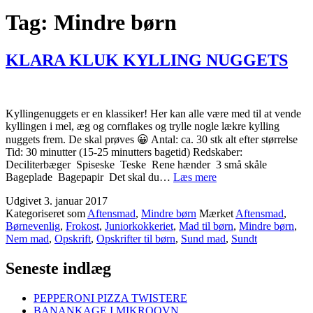
Tag:
Mindre børn
KLARA KLUK KYLLING NUGGETS
Kyllingenuggets er en klassiker! Her kan alle være med til at vende
kyllingen i mel, æg og cornflakes og trylle nogle lækre kylling
nuggets frem. De skal prøves 😀 Antal: ca. 30 stk alt efter størrelse
Tid: 30 minutter (15-25 minutters bagetid) Redskaber:
Deciliterbæger Spiseske Teske Rene hænder 3 små skåle
KLARA
Bageplade Bagepapir Det skal du…
Læs mere
KLUK
Udgivet
3. januar 2017
KYLLING
Kategoriseret som
Aftensmad
,
Mindre børn
Mærket
Aftensmad
,
NUGGETS
Børnevenlig
,
Frokost
,
Juniorkokkeriet
,
Mad til børn
,
Mindre børn
,
Nem mad
,
Opskrift
,
Opskrifter til børn
,
Sund mad
,
Sundt
Seneste indlæg
PEPPERONI PIZZA TWISTERE
BANANKAGE I MIKROOVN