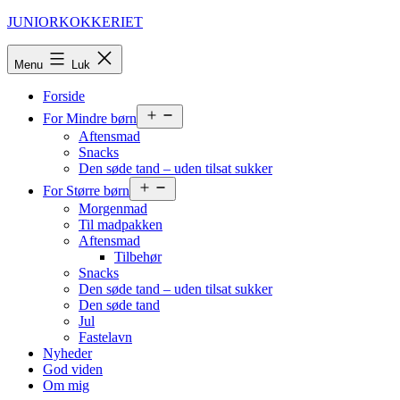
Fortsæt
JUNIORKOKKERIET
til
indhold
Menu
Luk
Forside
Åbn
For Mindre børn
menu
Aftensmad
Snacks
Den søde tand – uden tilsat sukker
Åbn
For Større børn
menu
Morgenmad
Til madpakken
Aftensmad
Tilbehør
Snacks
Den søde tand – uden tilsat sukker
Den søde tand
Jul
Fastelavn
Nyheder
God viden
Om mig