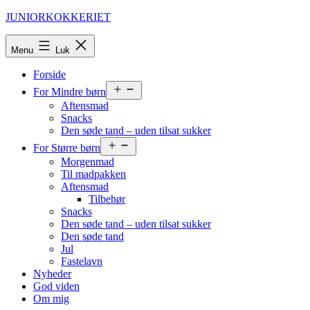
Fortsæt
JUNIORKOKKERIET
til
indhold
Menu
Luk
Forside
Åbn
For Mindre børn
menu
Aftensmad
Snacks
Den søde tand – uden tilsat sukker
Åbn
For Større børn
menu
Morgenmad
Til madpakken
Aftensmad
Tilbehør
Snacks
Den søde tand – uden tilsat sukker
Den søde tand
Jul
Fastelavn
Nyheder
God viden
Om mig