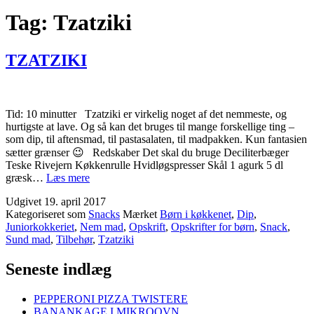
Tag:
Tzatziki
TZATZIKI
Tid: 10 minutter Tzatziki er virkelig noget af det nemmeste, og
hurtigste at lave. Og så kan det bruges til mange forskellige ting –
som dip, til aftensmad, til pastasalaten, til madpakken. Kun fantasien
sætter grænser 😉 Redskaber Det skal du bruge Deciliterbæger
Teske Rivejern Køkkenrulle Hvidløgspresser Skål 1 agurk 5 dl
TZATZIKI
græsk…
Læs mere
Udgivet
19. april 2017
Kategoriseret som
Snacks
Mærket
Børn i køkkenet
,
Dip
,
Juniorkokkeriet
,
Nem mad
,
Opskrift
,
Opskrifter for børn
,
Snack
,
Sund mad
,
Tilbehør
,
Tzatziki
Seneste indlæg
PEPPERONI PIZZA TWISTERE
BANANKAGE I MIKROOVN