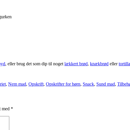
agurken
pyd
, eller brug det som dip til noget
lækkert brød
,
knækbrød
eller
tortil
riet
,
Nem mad
,
Opskrift
,
Opskrifter for børn
,
Snack
,
Sund mad
,
Tilbeh
et med
*