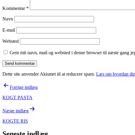
Kommentar
*
Navn
E-mail
Websted
Gem mit navn, mail og websted i denne browser til næste gang j
Dette site anvender Akismet til at reducere spam.
Læs om hvordan din
Indlægsnavigation
Forrige indlæg
KOGT PASTA
Næste indlæg
KOGTE RIS
Seneste indlæg