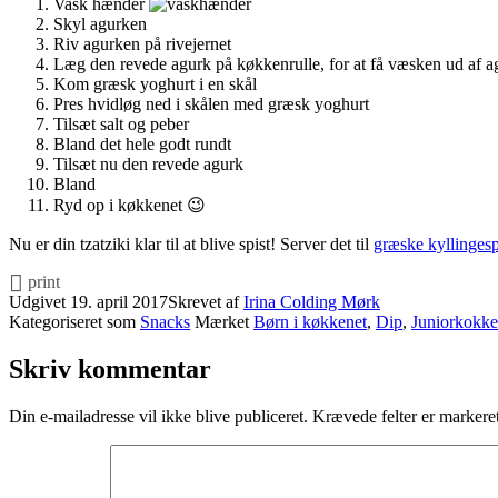
Vask hænder
Skyl agurken
Riv agurken på rivejernet
Læg den revede agurk på køkkenrulle, for at få væsken ud af 
Kom græsk yoghurt i en skål
Pres hvidløg ned i skålen med græsk yoghurt
Tilsæt salt og peber
Bland det hele godt rundt
Tilsæt nu den revede agurk
Bland
Ryd op i køkkenet 😉
Nu er din tzatziki klar til at blive spist! Server det til
græske kyllinges
print
Udgivet
19. april 2017
Skrevet af
Irina Colding Mørk
Kategoriseret som
Snacks
Mærket
Børn i køkkenet
,
Dip
,
Juniorkokke
Skriv kommentar
Din e-mailadresse vil ikke blive publiceret.
Krævede felter er marker