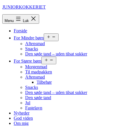
Fortsæt
JUNIORKOKKERIET
til
indhold
Menu
Luk
Forside
Åbn
For Mindre børn
menu
Aftensmad
Snacks
Den søde tand – uden tilsat sukker
Åbn
For Større børn
menu
Morgenmad
Til madpakken
Aftensmad
Tilbehør
Snacks
Den søde tand – uden tilsat sukker
Den søde tand
Jul
Fastelavn
Nyheder
God viden
Om mig