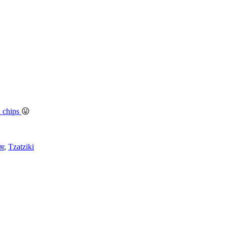
la chips
😛
ør
,
Tzatziki