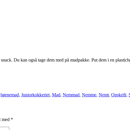
nack. Du kan også tage dem med på madpakke. Put dem i en plasticbøtte
,
børnemad
,
Juniorkokkeriet
,
Mad
,
Nemmad
,
Nemme
,
Nemt
,
Opskrift
,
et med
*