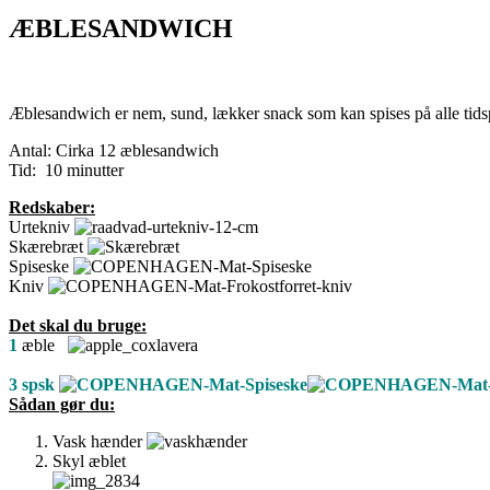
ÆBLESANDWICH
Æblesandwich er nem, sund, lækker snack som kan spises på alle tidspun
Antal: Cirka 12 æblesandwich
Tid: 10 minutter
Redskaber:
Urtekniv
Skærebræt
Spiseske
Kniv
Det skal du bruge:
1
æble
3 spsk
Sådan gør du:
Vask hænder
Skyl æblet