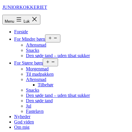
Fortsæt
JUNIORKOKKERIET
til
indhold
Menu
Luk
Forside
Åbn
For Mindre børn
menu
Aftensmad
Snacks
Den søde tand – uden tilsat sukker
Åbn
For Større børn
menu
Morgenmad
Til madpakken
Aftensmad
Tilbehør
Snacks
Den søde tand – uden tilsat sukker
Den søde tand
Jul
Fastelavn
Nyheder
God viden
Om mig