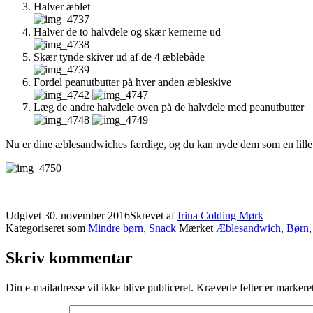
Halver æblet
Halver de to halvdele og skær kernerne ud
Skær tynde skiver ud af de 4 æblebåde
Fordel peanutbutter på hver anden æbleskive
Læg de andre halvdele oven på de halvdele med peanutbutter
Nu er dine æblesandwiches færdige, og du kan nyde dem som en lille s
Udgivet
30. november 2016
Skrevet af
Irina Colding Mørk
Kategoriseret som
Mindre børn
,
Snack
Mærket
Æblesandwich
,
Børn
Skriv kommentar
Din e-mailadresse vil ikke blive publiceret.
Krævede felter er marker