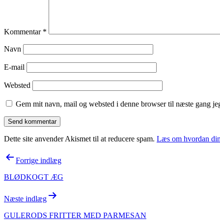
Kommentar
*
Navn
E-mail
Websted
Gem mit navn, mail og websted i denne browser til næste gang j
Dette site anvender Akismet til at reducere spam.
Læs om hvordan din
Indlægsnavigation
Forrige indlæg
BLØDKOGT ÆG
Næste indlæg
GULERODS FRITTER MED PARMESAN