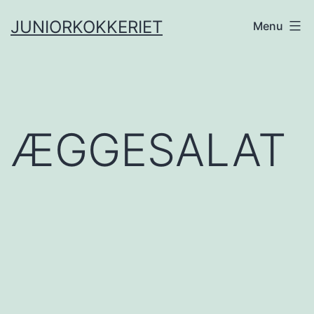
Fortsæt
JUNIORKOKKERIET
Menu
til
indhold
ÆGGESALAT