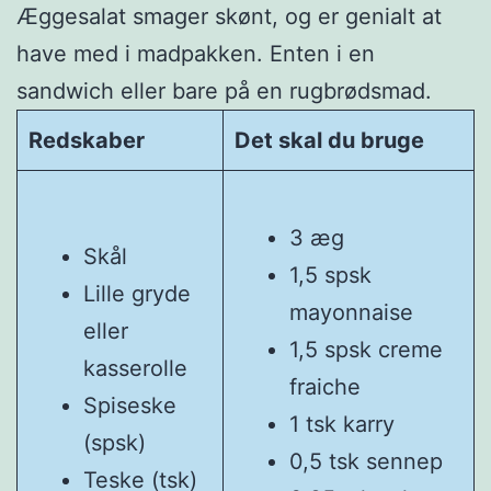
Æggesalat smager skønt, og er genialt at
have med i madpakken. Enten i en
sandwich eller bare på en rugbrødsmad.
Redskaber
Det skal du bruge
3 æg
Skål
1,5 spsk
Lille gryde
mayonnaise
eller
1,5 spsk creme
kasserolle
fraiche
Spiseske
1 tsk karry
(spsk)
0,5 tsk sennep
Teske (tsk)