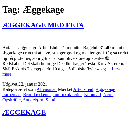
Tag:
Æggekage
ÆGGEKAGE MED FETA
Antal: 1 æggekage Arbejdstid: 15 minutter Bagetid: 35-40 minutter
Æggekage er nemt at lave, smager godt og mætter godt. Og så er det
rig på proteiner, som gør at vi kan blive store og stærke 😀
Redskaber Det skal du bruge Deciliterbæger Teske Kniv Skærebræt
Skål Piskeris 2 stegepande 10 æg 1,5 dl piskefløde – jeg…
Læs
ÆGGEKAGE
mere
MED
Udgivet
22. januar 2021
FETA
Kategoriseret som
Aftensmad
Mærket
Aftensmad
,
Æggekage
,
børnemad
,
Børnikøkkenet
,
Juniorkokkeriet
,
Nemmad
,
Nemt
,
Opskrifter
,
Sundebørn
,
Sundt
ÆGGEKAGE