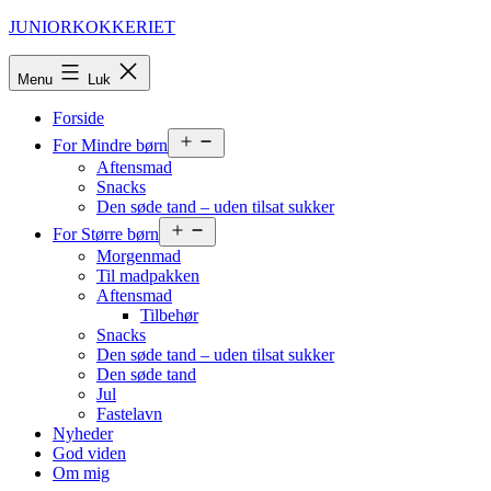
Fortsæt
JUNIORKOKKERIET
til
indhold
Menu
Luk
Forside
Åbn
For Mindre børn
menu
Aftensmad
Snacks
Den søde tand – uden tilsat sukker
Åbn
For Større børn
menu
Morgenmad
Til madpakken
Aftensmad
Tilbehør
Snacks
Den søde tand – uden tilsat sukker
Den søde tand
Jul
Fastelavn
Nyheder
God viden
Om mig