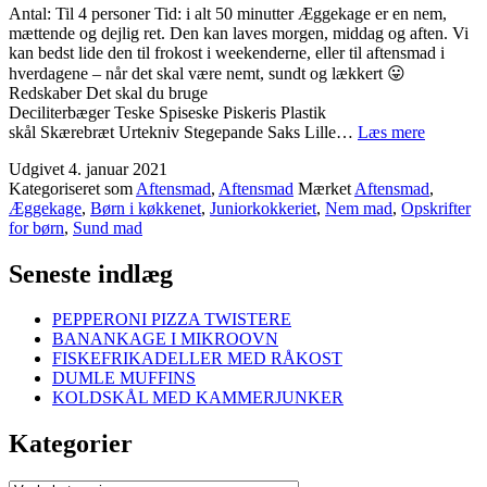
Antal: Til 4 personer Tid: i alt 50 minutter Æggekage er en nem,
mættende og dejlig ret. Den kan laves morgen, middag og aften. Vi
kan bedst lide den til frokost i weekenderne, eller til aftensmad i
hverdagene – når det skal være nemt, sundt og lækkert 😛
Redskaber Det skal du bruge
Deciliterbæger Teske Spiseske Piskeris Plastik
ÆGGE
skål Skærebræt Urtekniv Stegepande Saks Lille…
Læs mere
Udgivet
4. januar 2021
Kategoriseret som
Aftensmad
,
Aftensmad
Mærket
Aftensmad
,
Æggekage
,
Børn i køkkenet
,
Juniorkokkeriet
,
Nem mad
,
Opskrifter
for børn
,
Sund mad
Seneste indlæg
PEPPERONI PIZZA TWISTERE
BANANKAGE I MIKROOVN
FISKEFRIKADELLER MED RÅKOST
DUMLE MUFFINS
KOLDSKÅL MED KAMMERJUNKER
Kategorier