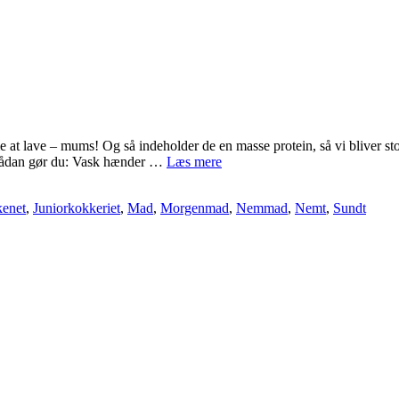
at lave – mums! Og så indeholder de en masse protein, så vi bliver st
BLØDKOGT
 Sådan gør du: Vask hænder …
Læs mere
ÆG
kenet
,
Juniorkokkeriet
,
Mad
,
Morgenmad
,
Nemmad
,
Nemt
,
Sundt