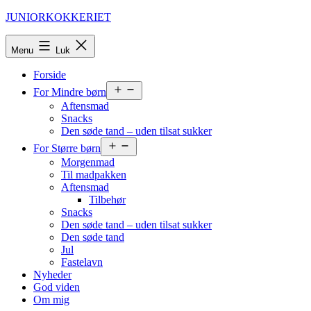
Fortsæt
JUNIORKOKKERIET
til
indhold
Menu
Luk
Forside
Åbn
For Mindre børn
menu
Aftensmad
Snacks
Den søde tand – uden tilsat sukker
Åbn
For Større børn
menu
Morgenmad
Til madpakken
Aftensmad
Tilbehør
Snacks
Den søde tand – uden tilsat sukker
Den søde tand
Jul
Fastelavn
Nyheder
God viden
Om mig