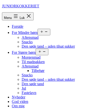
Fortsæt
JUNIORKOKKERIET
til
indhold
Menu
Luk
Forside
Åbn
For Mindre børn
menu
Aftensmad
Snacks
Den søde tand – uden tilsat sukker
Åbn
For Større børn
menu
Morgenmad
Til madpakken
Aftensmad
Tilbehør
Snacks
Den søde tand – uden tilsat sukker
Den søde tand
Jul
Fastelavn
Nyheder
God viden
Om mig